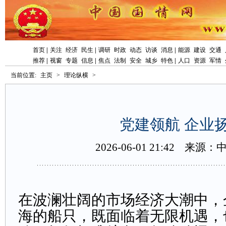
首页
|
关注
经济
民生
|
调研
时政
动态
访谈
消息
|
能源
建设
交通
推荐
|
视窗
专题
信息
|
焦点
法制
安全
城乡
特色
|
人口
资源
军情
当前位置:
主页
>
理论纵横
>
党建领航企业
2026-06-0121:42
来源：
在波澜壮阔的市场经济大潮中，
海的船只，既面临着无限机遇，