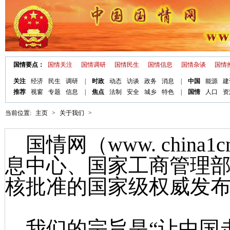
国情要点：
国情关注
国情调研
国情民生
国情信息
国情杂谈
国情
关注
经济
民生
调研
|
时政
动态
访谈
政务
消息
|
中国
能源
建
推荐
视窗
专题
信息
|
焦点
法制
安全
城乡
特色
|
国情
人口
资
当前位置:
主页
>
关于我们
>
国情网（www. china
息中心、国家工商管理
核批准的国家级权威发
我们的宗旨是“让中国