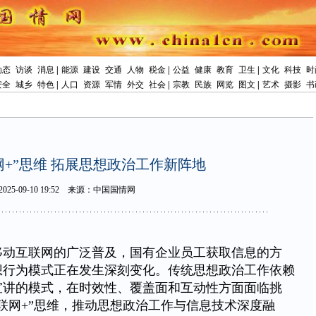
动态
访谈
消息
|
能源
建设
交通
人物
税金
|
公益
健康
教育
卫生
|
文化
科技
时
安全
城乡
特色
|
人口
资源
军情
外交
社会
|
宗教
民族
网览
图文
|
艺术
摄影
书
网+”思维拓展思想政治工作新阵地
2025-09-1019:52
来源：中国国情网
移动互联网的广泛普及，国有企业员工获取信息的方
想行为模式正在发生深刻变化。传统思想政治工作依赖
宣讲的模式，在时效性、覆盖面和互动性方面面临挑
联网+”思维，推动思想政治工作与信息技术深度融