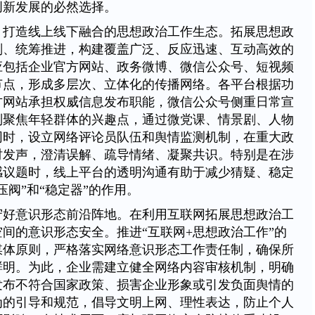
创新发展的必然选择。
，打造线上线下融合的思想政治工作生态。拓展思想政
划、统筹推进，构建覆盖广泛、反应迅速、互动高效的
应包括企业官方网站、政务微博、微信公众号、短视频
节点，形成多层次、立体化的传播网络。各平台根据功
方网站承担权威信息发布职能，微信公众号侧重日常宣
则聚焦年轻群体的兴趣点，通过微党课、情景剧、人物
同时，设立网络评论员队伍和舆情监测机制，在重大政
时发声，澄清误解、疏导情绪、凝聚共识。特别是在涉
感议题时，线上平台的透明沟通有助于减少猜疑、稳定
压阀”和“稳定器”的作用。
守好意识形态前沿阵地。在利用互联网拓展思想政治工
间的意识形态安全。推进“互联网+思想政治工作”的
媒体原则，严格落实网络意识形态工作责任制，确保所
鲜明。为此，企业需建立健全网络内容审核机制，明确
发布不符合国家政策、损害企业形象或引发负面舆情的
为的引导和规范，倡导文明上网、理性表达，防止个人