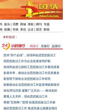
尚
娱乐
|
消费
商城
维权
|
网刊
专题
画
收藏
|
专稿
来信
认证
|
留言
邮箱
本栏热词
：
周排行
月排行
总排行
坚持“四个必须”，加强和改进思想政治工
用思想政治工作为企业发展保驾护航
加强和改进公路职工思想政治工作要找准着
多措并举，推动企业思想政治工作高质量发
新形势下国有企业思想政治工作研究
探索推动企业思想政治工作提质增效新路径
深化理论武装凝聚广泛共识——推动党的
重视人文关怀，强化思想政治工作
掌握“互联网+”思维拓展思想政治工作新
做好思想政治工作推进高速公路建设项目