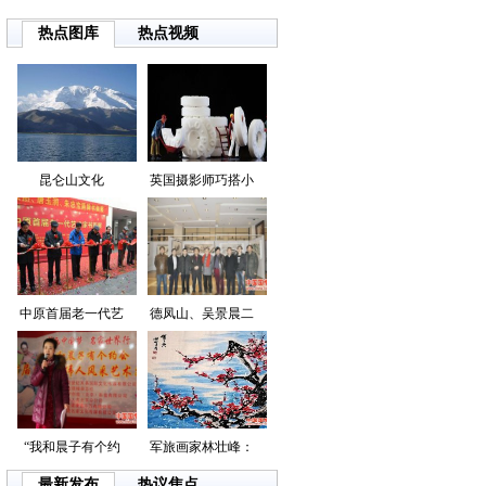
热点图库
热点视频
昆仑山文化
英国摄影师巧搭小
中原首届老一代艺
德凤山、吴景晨二
“我和晨子有个约
军旅画家林壮峰：
最新发布
热议焦点