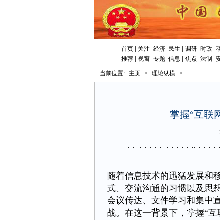
首页
|
关注
经济
民生
|
调研
时政
推荐
|
视窗
专题
信息
|
焦点
法制
当前位置:
主页
>
理论纵横
>
掌握“互联
随着信息技术的迅猛发展和
式、交流沟通的习惯以及思
会议传达、文件学习和集中
战。在这一背景下，掌握“互