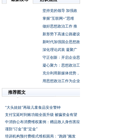
坚持党的领导加强政
掌握“互联网+”思维
做好思想政治工作推
新形势下高速公路建设
新时代加强国企思想政
深化理论武装凝聚广
守正创新：开启企业思
凝心聚力：思想政治工
充分利用新媒体优势，
用思想政治工作为企业
推荐图文
“大头娃娃”再敲儿童食品安全警钟
支付宝延时到账功能全面升级被骗资金有望
中消协公布消费维权案例：赠品致人身伤害应
谨防“订金”变“定金”
培训机构预付费模式维权困局：“跑路”频发