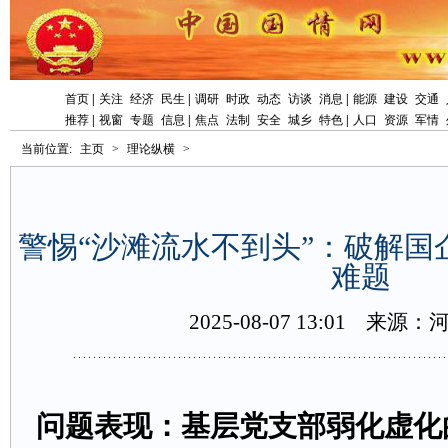
首页
|
关注
经济
民生
|
调研
时政
动态
访谈
消息
|
能源
建设
交通
推荐
|
视窗
专题
信息
|
焦点
法制
安全
城乡
特色
|
人口
资源
军情
当前位置:
主页
>
理论纵横
>
警惕“沙滩流水不到头”：破解国
难题
2025-08-0713:01
来源：
问题表现：基层党支部弱化虚化