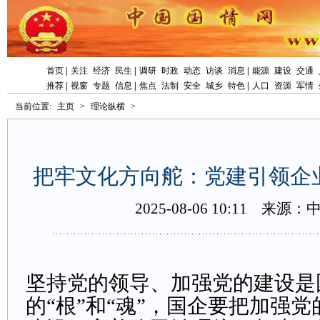
首页
|
关注
经济
民生
|
调研
时政
动态
访谈
消息
|
能源
建设
交通
推荐
|
视窗
专题
信息
|
焦点
法制
安全
城乡
特色
|
人口
资源
军情
当前位置:
主页
>
理论纵横
>
把牢文化方向舵：党建引领企
2025-08-0610:11
来源：
坚持党的领导、加强党的建设是
的“根”和“魂”，国企要把加强