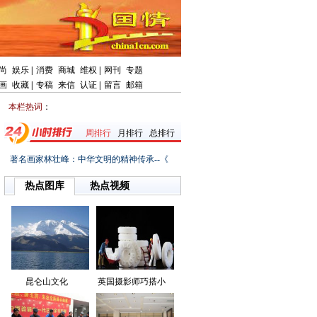
尚
娱乐
|
消费
商城
维权
|
网刊
专题
画
收藏
|
专稿
来信
认证
|
留言
邮箱
本栏热词
：
周排行
月排行
总排行
著名画家林壮峰：中华文明的精神传承--《
热点图库
热点视频
昆仑山文化
英国摄影师巧搭小