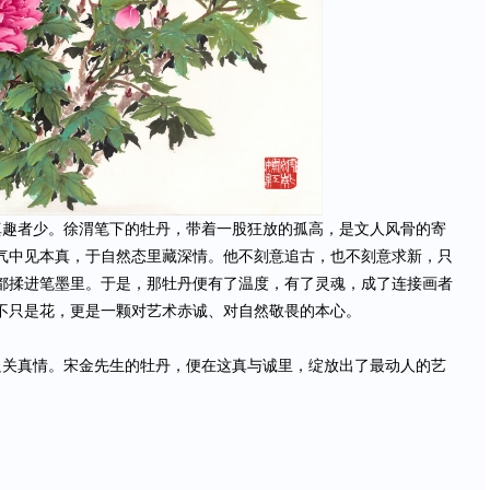
趣者少。徐渭笔下的牡丹，带着一股狂放的孤高，是文人风骨的寄
气中见本真，于自然态里藏深情。他不刻意追古，也不刻意求新，只
都揉进笔墨里。于是，那牡丹便有了温度，有了灵魂，成了连接画者
不只是花，更是一颗对艺术赤诚、对自然敬畏的本心。
关真情。宋金先生的牡丹，便在这真与诚里，绽放出了最动人的艺