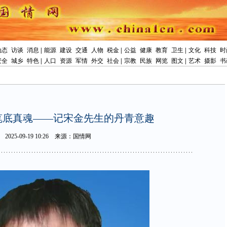
动态
访谈
消息
|
能源
建设
交通
人物
税金
|
公益
健康
教育
卫生
|
文化
科技
时
安全
城乡
特色
|
人口
资源
军情
外交
社会
|
宗教
民族
网览
图文
|
艺术
摄影
书
笔底真魂——记宋金先生的丹青意趣
2025-09-1910:26
来源：国情网