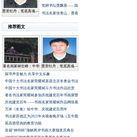
笔耕书坛墨飘香——陈
墨里牡丹，笔底真魂—
书法名家张青山：墨香
推荐图文
著名画家林壮峰：中华
墨里牡丹，笔底真魂—
探寻声音魅力共享中文乐趣
中国十大书法名家简耀斌喜迎北京冬奥会书法
中国十大书法名家简耀斌斗方书法作品欣赏
著名书法家简耀斌参加庆祝建党百年书画展暨
庆祝建党百年——书画名家简耀斌作品网络展
万米《长卷》绘中华、庆祝建党百周年
书法家苏德正为2021年央视春晚开场（五牛图
莫高窟壁画的教育功能
首届“神州杯”海峡两岸书画大赛颁奖庆典在