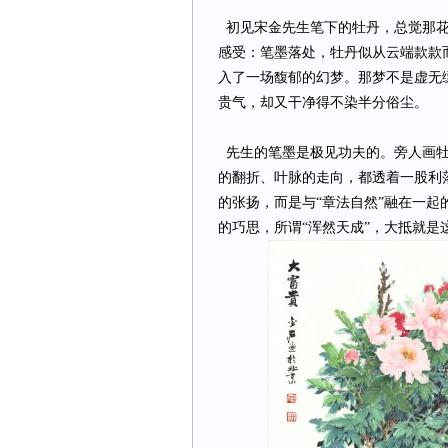
初见宋金先生笔下的牡丹，总觉那花
感受：笔墨落处，牡丹似从云端款款
入了一场馥郁的幻梦。那梦不是虚无
贵气，却又干净得不染半分俗尘。
先生的笔墨是极见功夫的。旁人画牡
的翻折、叶脉的走向，都透着一股利
的张扬，而是与“章法自然”融在一
的巧思，所谓“浑然天成”，大抵就