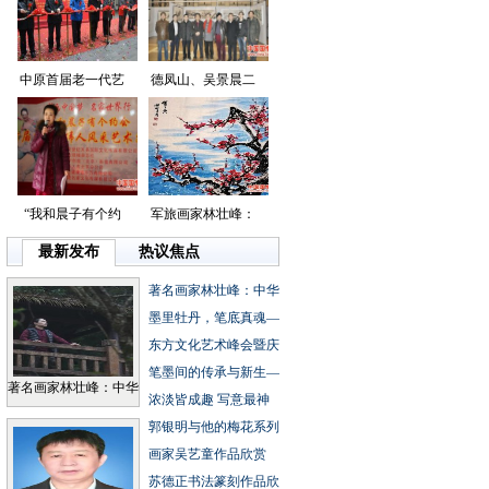
中原首届老一代艺
德凤山、吴景晨二
“我和晨子有个约
军旅画家林壮峰：
最新发布
热议焦点
著名画家林壮峰：中华
墨里牡丹，笔底真魂—
东方文化艺术峰会暨庆
笔墨间的传承与新生—
著名画家林壮峰：中华
浓淡皆成趣写意最神
郭银明与他的梅花系列
画家吴艺童作品欣赏
苏德正书法篆刻作品欣