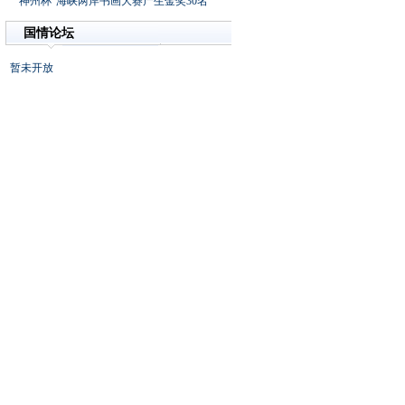
“神州杯”海峡两岸书画大赛产生金奖30名
国情论坛
暂未开放