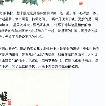
就”的畅快。想来那定是灵感奔涌的时刻，笔、墨、纸、心浑然一体，
带起墨香，牵出画意，转瞬之间，一幅牡丹便有了魂。更妙的是，画
句诗来。“墨里乾坤大，浑然寄本真”，道尽了他与笔墨相伴的赤
又将牡丹的气韵与画者的心境缠在了一起。诗是画的注脚，画是诗的模
丹，便多了几分说不尽的生机。
里云山春色”。细品确实如此：那牡丹不止是案头的娇妍，更似生长在
有刻意的修饰，带着几分“无欲”的淡然，却偏在嫣红翠绿间让人耳目
了山野灵气的仙子，风过处，似有衣袂翻飞，连空气都变得清甜。望
醉下来，忘了尘世的烦扰，只余下对自然与生命的敬畏。