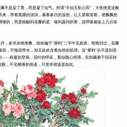
瓣不是染了墨，而是凝了仙气。所谓“天仙玉坠心田”，大抵便是这般
而来，带着晨露的清润，裹着春日的温煦，让人望着望着，便飘飘然
缥缈的，而是能触到花瓣的柔、嗅到蕊间的香，连呼吸都染上几分富
丹，多求浓艳堆叠，他却偏于“犀利”二字中见真章。笔锋扫过，花瓣
落劲，不拖泥带水，却又处处含着自然的肌理。这“犀利”从不是刻意
起的——枝蔓的穿插、花叶的呼应，看似随心挥洒，实则藏着千回百转
是这般，不见雕琢的痕迹，只觉本就该是如此。