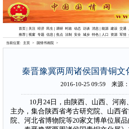
首页
|
关注
经济
民生
|
调研
时政
动态
访谈
消息
|
能源
建设
交通
推荐
|
视窗
专题
信息
|
焦点
法制
安全
城乡
特色
|
人口
资源
军情
当前位置:
主页
>
国情书画院
>
秦晋豫冀两周诸侯国青铜文
2016-10-2509:59
来源
10月24日，由陕西、山西、河
主办，集合陕西省考古研究院、山西省
院、河北省博物院等20家文博单位展