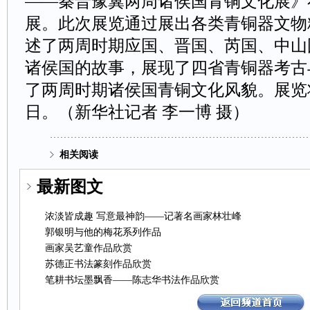
——秦晋豫冀两周诸侯国青铜文化展》
展。此次展览通过展出各类青铜器文物精
述了两周时期应国、晋国、芮国、中山
诸侯国的故事，展现了四省青铜器考古
了两周时期诸侯国青铜文化风貌。展览将持
日。（新华社记者李一博摄）
相关阅读
最新图文
浓淡皆成趣写意最神韵——记著名画家林壮峰
郭银明与他的梅花系列作品
画家吴艺童作品欣赏
苏德正书法篆刻作品欣赏
笔耕书坛墨飘香——陈志华书法作品欣赏