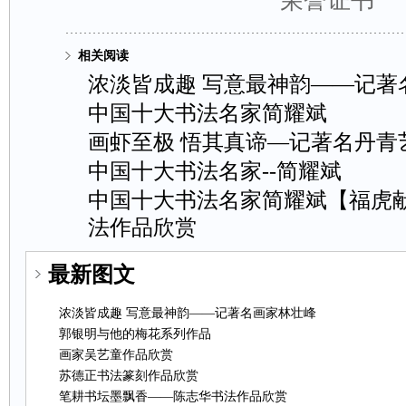
荣誉证书
相关阅读
浓淡皆成趣写意最神韵——记著
中国十大书法名家简耀斌
画虾至极悟其真谛—记著名丹青
中国十大书法名家--简耀斌
中国十大书法名家简耀斌【福虎献
法作品欣赏
最新图文
浓淡皆成趣写意最神韵——记著名画家林壮峰
郭银明与他的梅花系列作品
画家吴艺童作品欣赏
苏德正书法篆刻作品欣赏
笔耕书坛墨飘香——陈志华书法作品欣赏