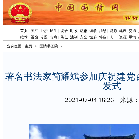
首页
|
关注
经济
民生
|
调研
时政
动态
访谈
消息
|
能源
建设
交通
推荐
|
视窗
专题
信息
|
焦点
法制
安全
城乡
特色
|
人口
资源
军情
当前位置:
主页
>
国情书画院
>
著名书法家简耀斌参加庆祝建党
发式
2021-07-0416:26
来源