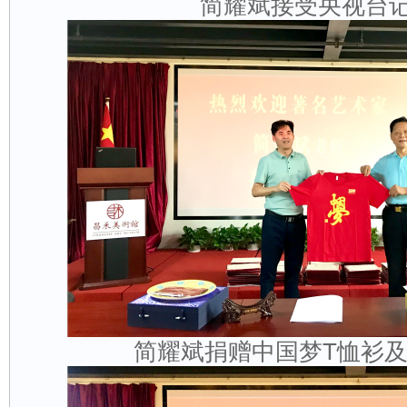
简耀斌接受央视台
简耀斌捐赠中国梦T恤衫