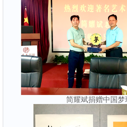
简耀斌捐赠中国梦