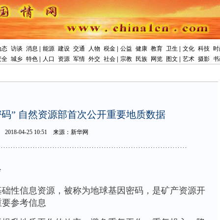
动态
访谈
消息
|
能源
建设
交通
人物
税金
|
公益
健康
教育
卫生
|
文化
科技
时
安全
城乡
特色
|
人口
资源
军情
外交
社会
|
宗教
民族
网览
图文
|
艺术
摄影
书
密码”自然资源部首次公开重要地质数据
2018-04-2510:51
来源：新华网
纱
性信息资源，被称为地球基因密码，是矿产资源开
重要参考信息