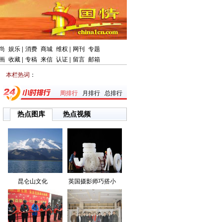
尚
娱乐
|
消费
商城
维权
|
网刊
专题
画
收藏
|
专稿
来信
认证
|
留言
邮箱
本栏热词
：
周排行
月排行
总排行
热点图库
热点视频
昆仑山文化
英国摄影师巧搭小