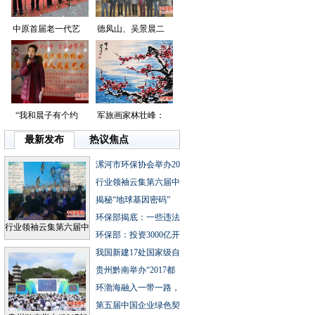
中原首届老一代艺
德凤山、吴景晨二
“我和晨子有个约
军旅画家林壮峰：
最新发布
热议焦点
漯河市环保协会举办20
行业领袖云集第六届中
揭秘“地球基因密码”
环保部揭底：一些违法
行业领袖云集第六届中
环保部：投资3000亿开
我国新建17处国家级自
贵州黔南举办“2017都
环渤海融入一带一路，
第五届中国企业绿色契