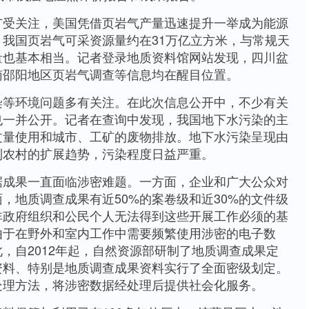
关注，美国凭借页岩气产量迅速提升一举成为能源
我国页岩气可采资源量约在31万亿立方米，与常规天
量也基本相当。记者登录地质资料馆网站发现，四川盆
南邵阳地区页岩气调查等信息均在醒目位置。
环境问题多有关注。在此次信息公开中，不少有关
也一并公开。记者在查询中发现，我国地下水污染的主
过量使用和城市、工矿的废物排放。地下水污染呈现由
到农村的扩展趋势，污染程度日益严重。
果一直面临涉密难题。一方面，企业和广大公众对
，地质调查成果有近50%的案卷级和近30%的文件级
非政府组织和公民个人无法得到这些开展工作必须的基
由于在野外和室内工作中需要频繁使用涉密的电子数
，自2012年起，自然资源部研制了地质调查成果定
资料、特别是地质调查成果资料实行了全面密级划定。
处理方法，将涉密数据经处理后提供社会化服务。