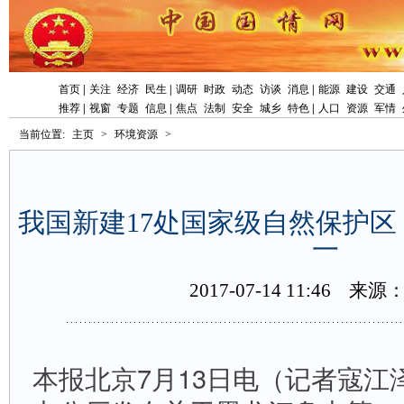
首页
|
关注
经济
民生
|
调研
时政
动态
访谈
消息
|
能源
建设
交通
推荐
|
视窗
专题
信息
|
焦点
法制
安全
城乡
特色
|
人口
资源
军情
当前位置:
主页
>
环境资源
>
我国新建17处国家级自然保护区
一
2017-07-1411:46
来源
本报北京7月13日电（记者寇江