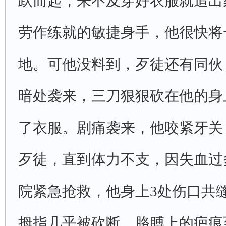
跃而起，来不及穿好衣服就追出
劳作练就的敏捷身手，他很快将
地。可他没料到，歹徒还有同伙
暗处袭来，三刀狠狠砍在他的身
了衣服。剧痛袭来，他咬紧牙关
歹徒，直到体力不支，因失血过
院紧急抢救，他身上3处伤口共缝
拇指几乎被砍断，胳膊上的疤痕