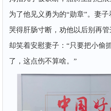
为了他见义勇为的“勋章”。妻
哭得肝肠寸断，劝他以后别再管
却笑着安慰妻子：“只要把小偷
了，这点伤不算啥。”