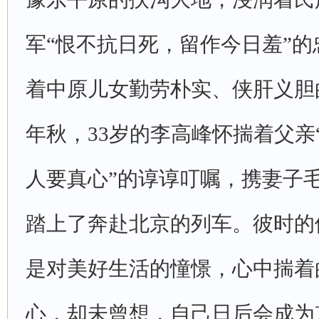
军“恨不抗日死，留作今日羞”
着中原儿女勤劳朴实、侠肝义胆的
年秋，33岁的李高峰怀揣着父亲
人要真心”的谆谆叮嘱，携妻子
踏上了奔赴北京的列车。彼时的
是对美好生活的憧憬，心中揣着
心，却未曾想，自己日后会成为