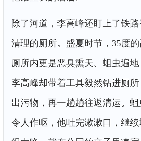
除了河道，李高峰还盯上了铁路
清理的厕所。盛夏时节，35度
厕所内更是恶臭熏天、蛆虫遍地
李高峰却带着工具毅然钻进厕所
出污物，再一趟趟往返清运。蛆
令人作呕，他吐完漱漱口，继续