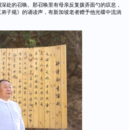
明深处的召唤。那召唤里有母亲反复拨弄面勺的叹息，
《弟子规》的诵读声，有新加坡老者赠予他光碟中流淌