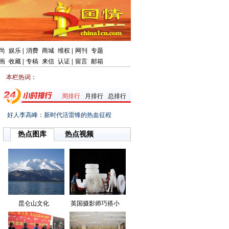
尚
娱乐
|
消费
商城
维权
|
网刊
专题
画
收藏
|
专稿
来信
认证
|
留言
邮箱
本栏热词
：
周排行
月排行
总排行
好人李高峰：新时代活雷锋的热血征程
热点图库
热点视频
昆仑山文化
英国摄影师巧搭小