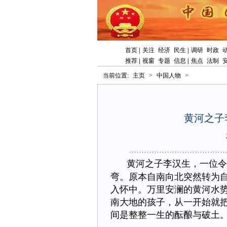
首页
|
关注
经济
民生
|
调研
时政
推荐
|
视窗
专题
信息
|
焦点
法制
当前位置:
主页
>
中国人物
>
黄河之子
黄河之子李汉生，一位令
弯。原本自南向北突然转为自
入怀中。万里安澜的黄河水势
南大地的孩子，从一开始就
间是整整一生的酝酿与破土