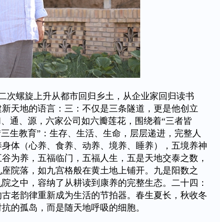
二次螺旋上升从都市回归乡土，从企业家回归读书
建新天地的语言：三：不仅是三条隧道，更是他创立
和、通、源，六家公司如六瓣莲花，围绕着“三者皆
“三生教育”：生存、生活、生命，层层递进，完整人
养身体（心养、食养、动养、境养、睡养），五境养神
五谷为养，五福临门，五福人生，五是天地交泰之数，
九座院落，如九宫格般在黄土地上铺开。九是阳数之
九院之中，容纳了从耕读到康养的完整生态。二十四：
的古老韵律重新成为生活的节拍器。春生夏长，秋收冬
对抗的孤岛，而是随天地呼吸的细胞。