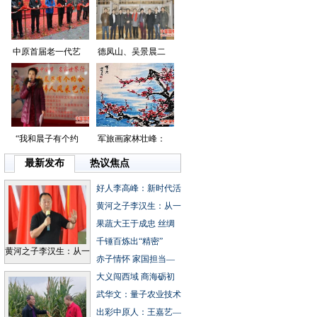
中原首届老一代艺
德凤山、吴景晨二
“我和晨子有个约
军旅画家林壮峰：
最新发布
热议焦点
好人李高峰：新时代活
黄河之子李汉生：从一
果蔬大王于成忠丝绸
千锤百炼出“精密”
黄河之子李汉生：从一
赤子情怀家国担当—
大义闯西域商海砺初
武华文：量子农业技术
出彩中原人：王嘉艺—