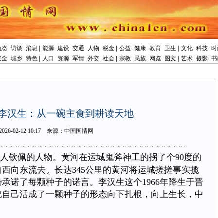
动态
访谈
消息
|
能源
建设
交通
人物
税金
|
公益
健康
教育
卫生
|
文化
科技
时
安全
城乡
特色
|
人口
资源
军情
外交
社会
|
宗教
民族
网览
图文
|
艺术
摄影
书
李汉生：从一碗主食到耕读天地
2026-02-1210:17
来源：中国国情网
人钦佩的人物。黄河在运城鬼斧神工的拐了个90度的
西向东流去。长达345公里的黄河将运城搓搓事实揽
承诺了每颗种子的诺言。李汉生这个1966年降生于晋
把自己活成了一颗种子的形态向下扎根，向上生长，中
。