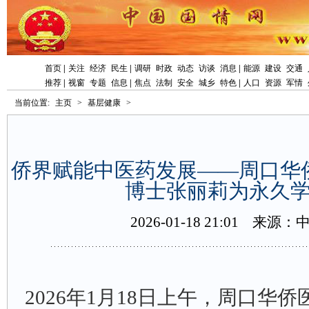
首页
|
关注
经济
民生
|
调研
时政
动态
访谈
消息
|
能源
建设
交通
推荐
|
视窗
专题
信息
|
焦点
法制
安全
城乡
特色
|
人口
资源
军情
当前位置:
主页
>
基层健康
>
侨界赋能中医药发展——周口华
博士张丽莉为永久
2026-01-1821:01
来源：
2026年1月18日上午，周口华