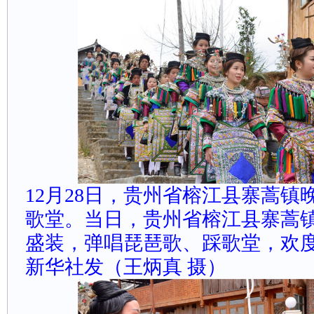
12月28日，贵州省榕江县寨蒿
歌堂。
当日，贵州省榕江县寨蒿
盛装，弹唱琵琶歌、踩歌堂，欢
新华社发（王炳真摄）