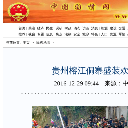
首页
|
关注
经济
民生
|
调研
时政
动态
访谈
消息
|
能源
建设
交通
推荐
|
视窗
专题
信息
|
焦点
法制
安全
城乡
特色
|
人口
资源
军情
当前位置:
主页
>
民族风情
>
贵州榕江侗寨盛装
2016-12-2909:44
来源：