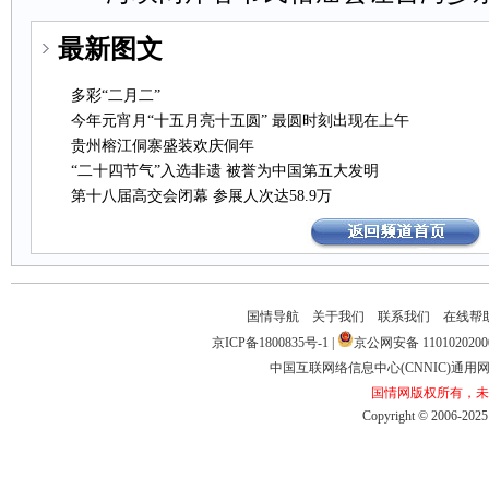
最新图文
多彩“二月二”
今年元宵月“十五月亮十五圆”最圆时刻出现在上午
贵州榕江侗寨盛装欢庆侗年
“二十四节气”入选非遗被誉为中国第五大发明
第十八届高交会闭幕参展人次达58.9万
国情导航
关于我们
联系我们
在线帮
京ICP备1800835号-1
|
京公网安备1101020200
中国互联网络信息中心(CNNIC)通用网址
国情网版权所有，未
Copyright©2006-2025b