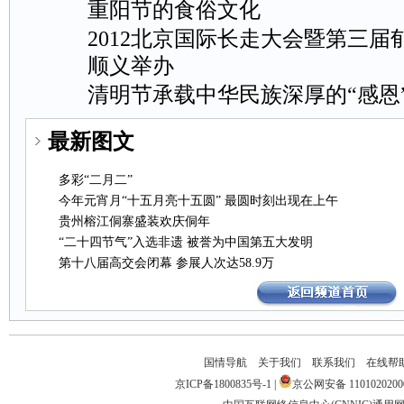
重阳节的食俗文化
2012北京国际长走大会暨第三
顺义举办
清明节承载中华民族深厚的“感恩
最新图文
多彩“二月二”
今年元宵月“十五月亮十五圆”最圆时刻出现在上午
贵州榕江侗寨盛装欢庆侗年
“二十四节气”入选非遗被誉为中国第五大发明
第十八届高交会闭幕参展人次达58.9万
国情导航
关于我们
联系我们
在线帮
京ICP备1800835号-1
|
京公网安备1101020200