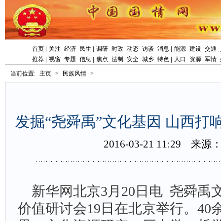
首页
|
关注
经济
民生
|
调研
时政
动态
访谈
消息
|
能源
建设
交通
推荐
|
视窗
专题
信息
|
焦点
法制
安全
城乡
特色
|
人口
资源
军情
当前位置:
主页
>
民族风情
>
发掘“尧舜禹”文化基因山西打响
2016-03-2111:29
来源
新华网北京3月20日电尧舜禹
价值研讨会19日在北京举行。40