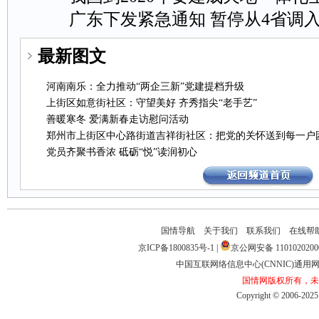
广东下发紧急通知暂停从4省调
最新图文
河南南乐：全力推动“两企三新”党建提档升级
上街区如意街社区：守望美好齐秀指尖“老手艺”
善暖寒冬爱满新春走访慰问活动
郑州市上街区中心路街道吉祥街社区：把党的关怀送到每一户
党员齐聚书香浓砥砺“悦”读润初心
国情导航
关于我们
联系我们
在线帮
京ICP备1800835号-1
|
京公网安备1101020200
中国互联网络信息中心(CNNIC)通用网址
国情网版权所有，未
Copyright©2006-2025b