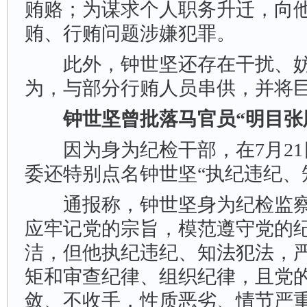
贿赂；为谋求个人职务升迁，向
贿、行贿问题涉嫌犯罪。
此外，钟世坚还存在干扰、妨
为，与部分行贿人员串供，并将
钟世坚曾批落马官员“明目张
因为身为纪检干部，在7月21
委还特别点名钟世坚“执纪违纪、
通报称，钟世坚身为纪检监察
应牢记党的宗旨，模范遵守党的
洁，但他执纪违纪、知法犯法，
矩和审查纪律、组织纪律，且党
敛、不收手，性质恶劣、情节严