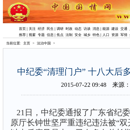
首页
|
关注
经济
民生
|
调研
时政
动态
访谈
消息
|
能源
建设
交通
推荐
|
视窗
专题
信息
|
焦点
法制
安全
城乡
特色
|
人口
资源
军情
当前位置:
主页
>
法治中国
>
中纪委“清理门户”十八大后
2015-07-2209:48
来源
21日，中纪委通报了广东省纪
原厅长钟世坚严重违纪违法被“双