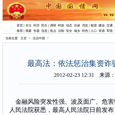
首页
|
关注
经济
民生
|
调研
时政
动态
访谈
消息
|
能源
建设
交通
推荐
|
视窗
专题
信息
|
焦点
法制
安全
城乡
特色
|
人口
资源
军情
当前位置:
主页
>
法治中国
>
最高法：依法惩治集资诈
2012-02-2312:31
来源
金融风险突发性强、波及面广、危害性
人民法院获悉，最高人民法院日前发布