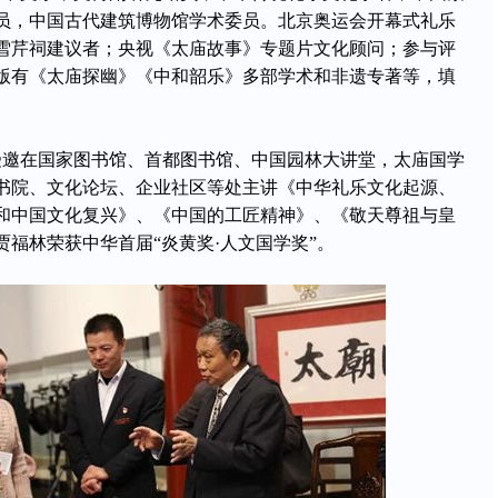
员，中国古代建筑博物馆学术委员。北京奥运会开幕式礼乐
雪芹祠建议者；央视《太庙故事》专题片文化顾问；参与评
版有《太庙探幽》《中和韶乐》多部学术和非遗专著等，填
邀在国家图书馆、首都图书馆、中国园林大讲堂，太庙国学
书院、文化论坛、企业社区等处主讲《中华礼乐文化起源、
和中国文化复兴》、《中国的工匠精神》、《敬天尊祖与皇
贾福林荣获中华首届“炎黄奖·人文国学奖”。