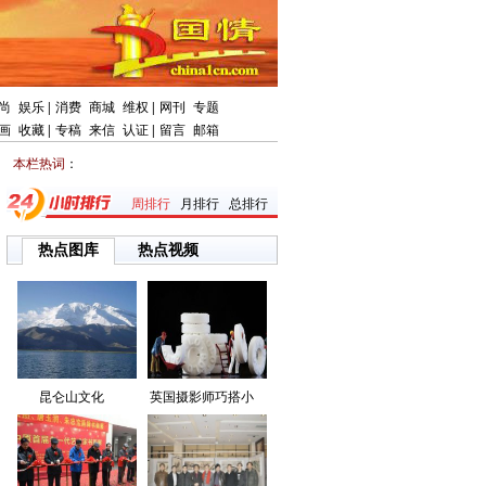
尚
娱乐
|
消费
商城
维权
|
网刊
专题
画
收藏
|
专稿
来信
认证
|
留言
邮箱
本栏热词
：
周排行
月排行
总排行
热点图库
热点视频
昆仑山文化
英国摄影师巧搭小