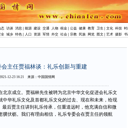
动态
访谈
消息
|
能源
建设
交通
人物
税金
|
公益
健康
教育
卫生
|
文化
科技
时
安全
城乡
特色
|
人口
资源
军情
外交
社会
|
宗教
民族
网览
图文
|
艺术
摄影
书
委会主任贾福林谈：礼乐创新与重建
2021-12-2316:21
来源：中国国情网
在北京成立。贾福林先生被聘为北京中华文化促进会礼乐文
就中华礼乐文化及首都礼乐文化的过去、现在和未来，给现
”。最后贾主任讲到礼乐传承，任重道远时，他充满自信和微
老骥伏枥。我们有理由相信，礼乐专委会在贾主任的领航