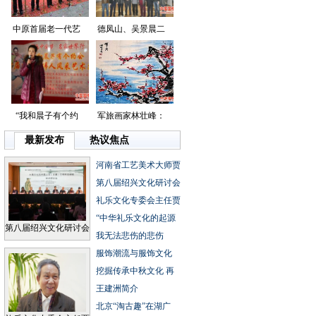
中原首届老一代艺
德凤山、吴景晨二
“我和晨子有个约
军旅画家林壮峰：
最新发布
热议焦点
河南省工艺美术大师贾
第八届绍兴文化研讨会
礼乐文化专委会主任贾
“中华礼乐文化的起源
第八届绍兴文化研讨会
我无法悲伤的悲伤
服饰潮流与服饰文化
挖掘传承中秋文化再
王建洲简介
北京“淘古趣”在湖广