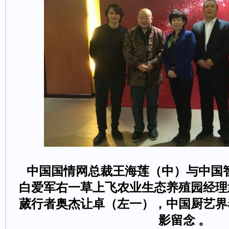
中国国情网总裁王海莲（中）与中国
白爱军右一草上飞农业生态养殖园经理
蒇行者奥杰让卓（左一），中国厨艺界
影留念。