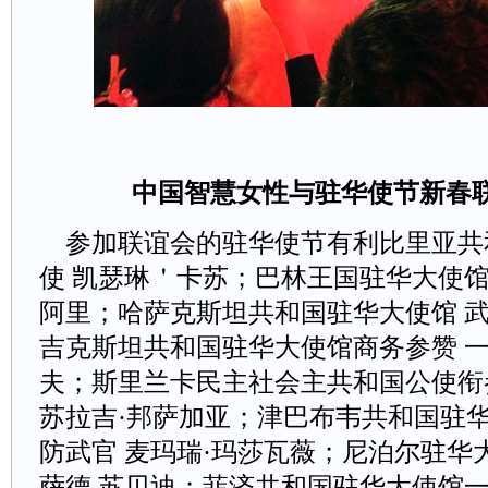
中国智慧女性与驻华使节新春
参加联谊会的驻华使节有利比里亚共
使凯瑟琳＇卡苏；巴林王国驻华大使馆
阿里；哈萨克斯坦共和国驻华大使馆武
吉克斯坦共和国驻华大使馆商务参赞
夫；斯里兰卡民主社会主共和国公使衔
苏拉吉·邦萨加亚；津巴布韦共和国驻
防武官麦玛瑞·玛莎瓦薇；尼泊尔驻
萨德苏贝迪；菲济共和国驻华大使馆