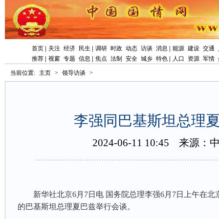
首页
|
关注
经济
民生
|
调研
时政
动态
访谈
消息
|
能源
建设
交通
推荐
|
视窗
专题
信息
|
焦点
法制
安全
城乡
特色
|
人口
资源
军情
当前位置:
主页
>
领导访谈
>
李强同巴基斯坦总理
2024-06-1110:45
来源：
新华社北京6月7日电国务院总理李强6月7日上午在
的巴基斯坦总理夏巴兹举行会谈。