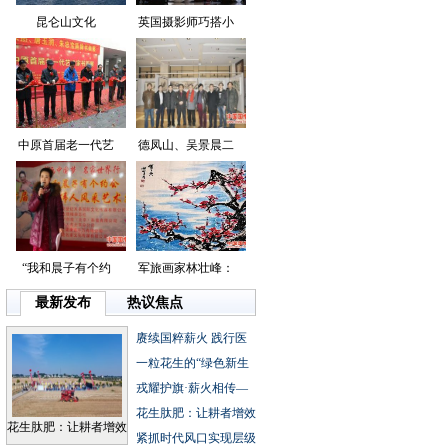
昆仑山文化
英国摄影师巧搭小
中原首届老一代艺
德凤山、吴景晨二
“我和晨子有个约
军旅画家林壮峰：
最新发布
热议焦点
赓续国粹薪火践行医
一粒花生的“绿色新生
戎耀护旗·薪火相传—
花生肽肥：让耕者增效
花生肽肥：让耕者增效
紧抓时代风口实现层级