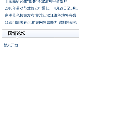
非京籍研究生“创客”毕业后可申请落户
2018年劳动节放假安排通知:4月29日至5月1
寒潮蓝色预警发布黄淮江汉江淮等地将有强
11部门部署春运:扩充网售票能力遏制恶意抢
国情论坛
暂未开放