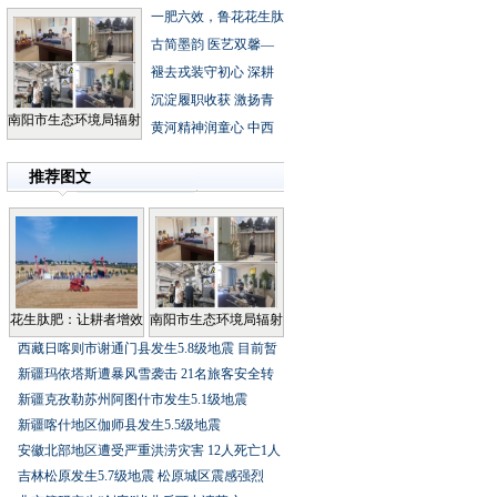
一肥六效，鲁花花生肽
古简墨韵医艺双馨—
褪去戎装守初心深耕
沉淀履职收获激扬青
南阳市生态环境局辐射
黄河精神润童心中西
推荐图文
花生肽肥：让耕者增效
南阳市生态环境局辐射
西藏日喀则市谢通门县发生5.8级地震目前暂
新疆玛依塔斯遭暴风雪袭击21名旅客安全转
新疆克孜勒苏州阿图什市发生5.1级地震
新疆喀什地区伽师县发生5.5级地震
安徽北部地区遭受严重洪涝灾害12人死亡1人
吉林松原发生5.7级地震松原城区震感强烈