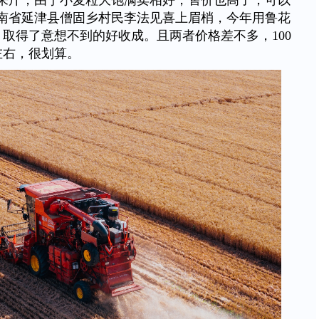
百来斤，由于小麦粒大饱满卖相好，售价也高了，可以
河南省延津县僧固乡村民李法见喜上眉梢，今年用鲁花
取得了意想不到的好收成。且两者价格差不多，100
左右，很划算。