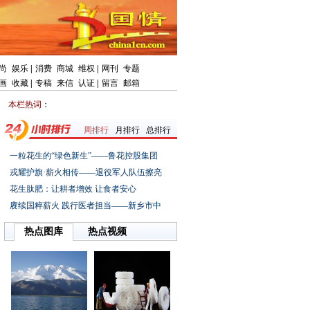
尚
娱乐
|
消费
商城
维权
|
网刊
专题
画
收藏
|
专稿
来信
认证
|
留言
邮箱
本栏热词
：
周排行
月排行
总排行
一粒花生的“绿色新生”——鲁花控股集团
戎耀护旗·薪火相传——退役军人队伍擦亮
花生肽肥：让耕者增效让食者安心
赓续国粹薪火践行医者担当——新乡市中
热点图库
热点视频