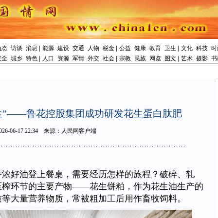
动态
访谈
消息
|
能源
建设
交通
人物
税金
|
公益
健康
教育
卫生
|
文化
科技
时
安全
城乡
特色
|
人口
资源
军情
外交
社会
|
宗教
民族
网览
图文
|
艺术
摄影
书
生”——鲁花控股集团成功研发花生蛋白肽肥
026-06-1722:34
来源：人民网客户端
香浓好油登上餐桌，需要经历怎样的旅程？破碎、轧
压榨环节的主要产物——花生饼粕，作为花生油生产的
质等大量营养物质，常被粗加工后用作畜牧饲料。