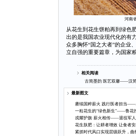
河南
从花生到花生饼粕再到绿色
出的是我国农业现代化的有
众多胸怀“国之大者”的企业
立自强的重要篇章，为国家
相关阅读
古简墨韵医艺双馨——汉
最新图文
赓续国粹薪火践行医者担当——
一粒花生的“绿色新生”——鲁
戎耀护旗·薪火相传——退役军
花生肽肥：让耕者增效让食者安
紧抓时代风口实现层级跃升，曲