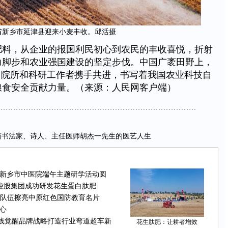
省新乡市延津县迎来小麦丰收。邱活摄
肥料，从企业的报国利民初心到农民的丰收喜悦，折射
力脚步和农业强国建设的坚定步伐。中国广袤田野上，
、院所和科研工作者携手共进，书写着我国农业科技自
粮食安全贡献力量。（来源：人民网客户端）
简书法家、诗人、主任医师胡杰一先生的医艺人生
新乡市中医院端午主题研学活动圆
花控股集团成功研发花生蛋白肽肥
人队伍擦亮中原红色国防教育名片
心
线觉醒品牌战略打造行业弯道超车新
花生肽肥：让耕者增效