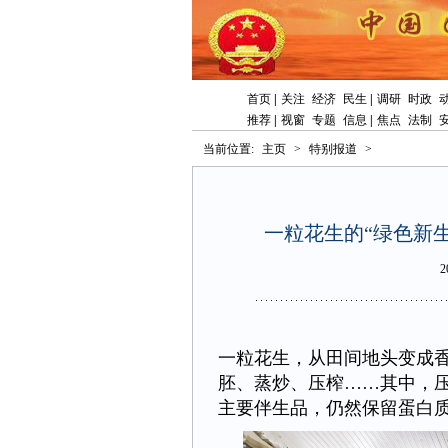
首页
|
关注
经济
民生
|
调研
时政
推荐
|
视窗
专题
信息
|
焦点
法制
当前位置:
主页
>
特别报道
>
一粒花生的“绿色新
2
一粒花生，从田间地头变成
胚、蒸炒、压榨……其中，
主要伴生品，仍然保留蛋白