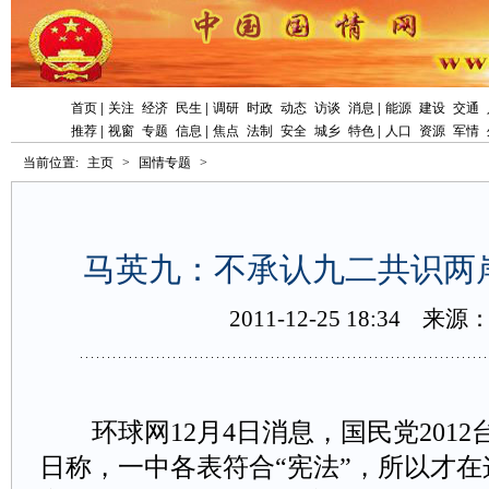
首页
|
关注
经济
民生
|
调研
时政
动态
访谈
消息
|
能源
建设
交通
推荐
|
视窗
专题
信息
|
焦点
法制
安全
城乡
特色
|
人口
资源
军情
当前位置:
主页
>
国情专题
>
马英九：不承认九二共识两
2011-12-2518:34
来源
环球网12月4日消息，国民党2012
日称，一中各表符合“宪法”，所以才