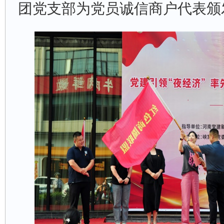
团党支部为党员诚信商户代表颁发荣誉