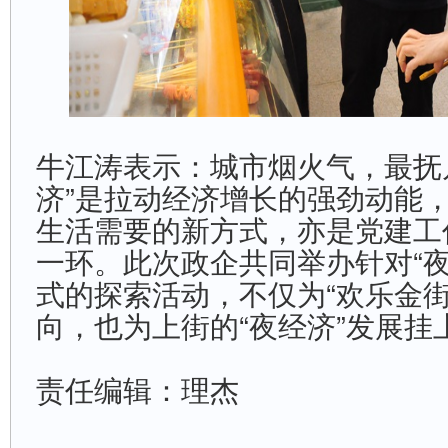
牛江涛表示：城市烟火气，最抚
济”是拉动经济增长的强劲动能
生活需要的新方式，亦是党建工
一环。此次政企共同举办针对“夜
式的探索活动，不仅为“欢乐金街
向，也为上街的“夜经济”发展挂
责任编辑：理杰