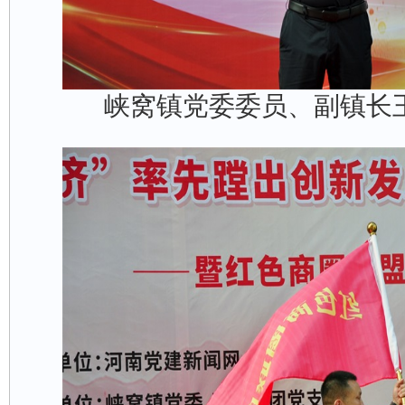
峡窝镇党委委员、副镇长