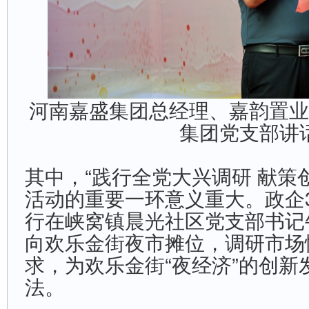
河南嘉盛集团总经理、嘉韵置业
集团党支部讲
其中，“践行全党大兴调研献策
活动的重要一环意义重大。政企
行在峡窝镇晨光社区党支部书记
向欢乐金街夜市摊位，调研市场
求，为欢乐金街“夜经济”的创新
法。