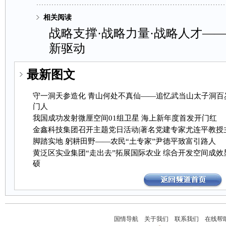
相关阅读
战略支撑·战略力量·战略人才—
新驱动
最新图文
守一洞天参造化青山何处不真仙——追忆武当山太子洞百
门人
我国成功发射微厘空间01组卫星海上新年度首发开门红
金鑫科技集团召开主题党日活动|著名党建专家尤连平教授
脚踏实地躬耕田野——农民“土专家”尹德平致富引路人
黄泛区实业集团“走出去”拓展国际农业综合开发空间成效
硕
国情导航
关于我们
联系我们
在线帮