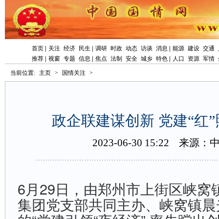
首页
|
关注
经济
民生
|
调研
时政
动态
访谈
消息
|
能源
建设
交通
推荐
|
视窗
专题
信息
|
焦点
法制
安全
城乡
特色
|
人口
资源
军情
当前位置:
主页
>
国情关注
>
政企联建谋创新党建“红”
2023-06-3015:22
来源：
6月29日，由郑州市上街区峡窝
集团党支部共同主办、峡窝镇晨