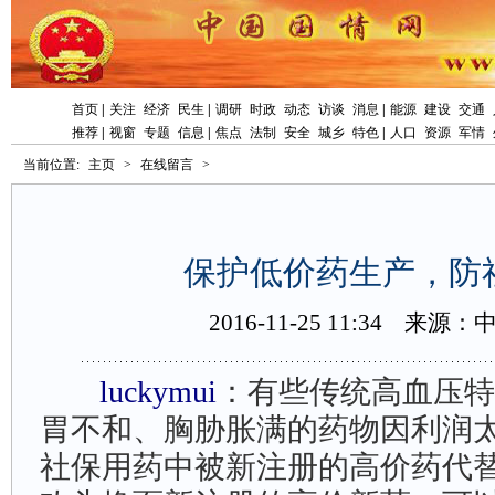
首页
|
关注
经济
民生
|
调研
时政
动态
访谈
消息
|
能源
建设
交通
推荐
|
视窗
专题
信息
|
焦点
法制
安全
城乡
特色
|
人口
资源
军情
当前位置:
主页
>
在线留言
>
保护低价药生产，防
2016-11-2511:34
来源：
luckymui
：有些传统高血压特
胃不和、胸胁胀满的药物因利润
社保用药中被新注册的高价药代